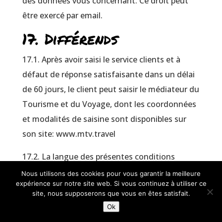
des données vous concernant. Ce droit peut
être exercé par email.
17. Différends
17.1. Après avoir saisi le service clients et à
défaut de réponse satisfaisante dans un délai
de 60 jours, le client peut saisir le médiateur du
Tourisme et du Voyage, dont les coordonnées
et modalités de saisine sont disponibles sur
son site: www.mtv.travel
17.2. La langue des présentes conditions
générales est le français.
Nous utilisons des cookies pour vous garantir la meilleure
expérience sur notre site web. Si vous continuez à utiliser ce
17.3. Chaque partie pourra engager toute
site, nous supposerons que vous en êtes satisfait.
Ok
procédure utile, Dragon Fly parachutisme