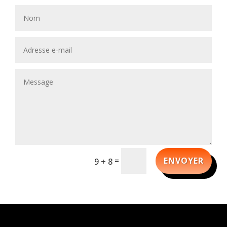
=
ENVOYER
9 + 8