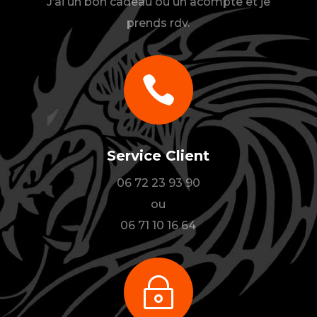
J’ai un bon cadeau ou un acompte et je
prends rdv.

Service Client
06 72 23 93 90
ou
06 71 10 16 64
~