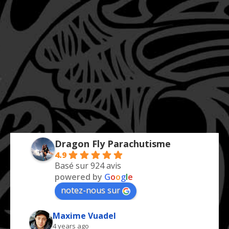
Dragon Fly Parachutisme
4.9
Basé sur 924 avis
powered by
G
o
o
g
l
e
notez-nous sur
Maxime Vuadel
4 years ago