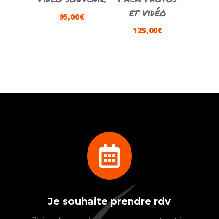
et vidéo
95,00
€
125,00
€

Je souhaite prendre rdv