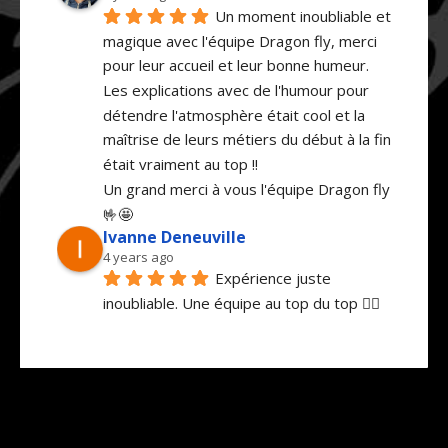
Un moment inoubliable et 
magique avec l'équipe Dragon fly, merci 
pour leur accueil et leur bonne humeur.
Les explications avec de l'humour pour 
détendre l'atmosphère était cool et la 
maîtrise de leurs métiers du début à la fin 
était vraiment au top !!
Un grand merci à vous l'équipe Dragon fly 
🤟🤩
Ivanne Deneuville
4 years ago
Expérience juste 
inoubliable. Une équipe au top du top 👌🏼 
Un paysage sublime, un saut à la hauteur 
de nos attentes.  Quand ce sera à refaire 
et c’est sûr qu’on le refera on hésitera pas 
à revenir vers vous. Un grand merci pour 
ce super moment.