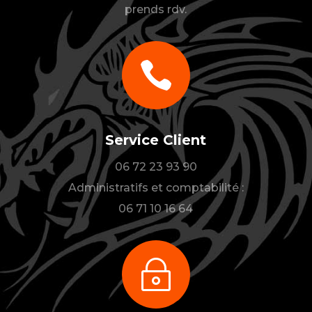
prends rdv.

Service Client
06 72 23 93 90
Administratifs et comptabilité :
06 71 10 16 64
~