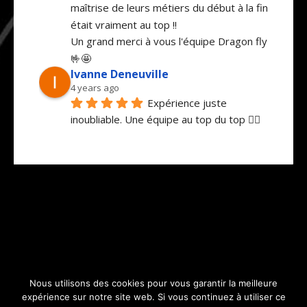
maîtrise de leurs métiers du début à la fin 
était vraiment au top !!
Un grand merci à vous l'équipe Dragon fly 
🤟🤩
Ivanne Deneuville
4 years ago
Expérience juste 
inoubliable. Une équipe au top du top 👌🏼 
Un paysage sublime, un saut à la hauteur 
de nos attentes.  Quand ce sera à refaire 
et c’est sûr qu’on le refera on hésitera pas 
à revenir vers vous. Un grand merci pour 
ce super moment.
melison delhaye
4 years ago
C'était une première pour 
moi et j'ai vécu un moment magique !!!! Ce 
souvenir restera à jamais gravé ! Une 
Nous utilisons des cookies pour vous garantir la meilleure
expérience sur notre site web. Si vous continuez à utiliser ce
équipe au top, très sympathique. Merci au 