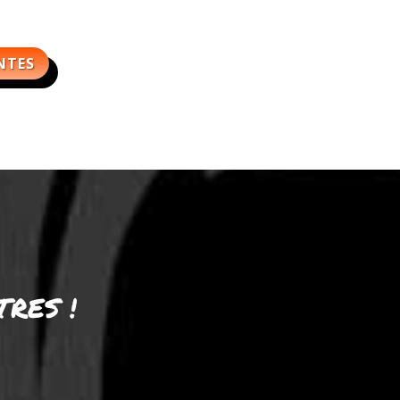
NTES
RES !