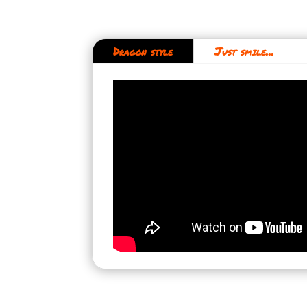
Dragon style
Just smile...