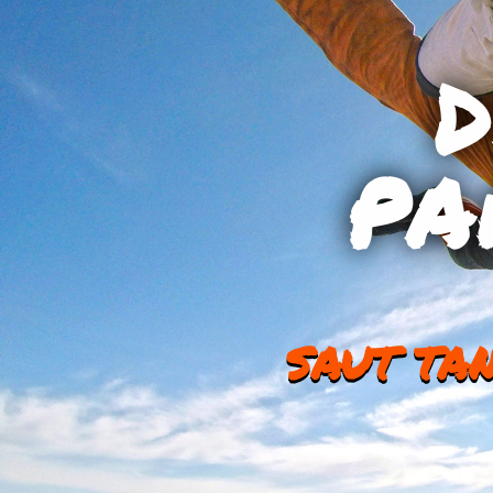
PA
SAUT TA