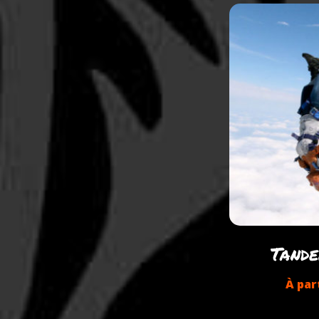
Tand
À par