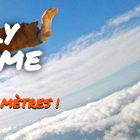
Y
SME
MÈTRES !