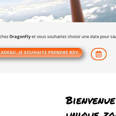
 chez
DragonFly
et vous souhaitez choisir une date pour sau
CADEAU, JE SOUHAITE PRENDRE RDV

Bienvenue
unique zo