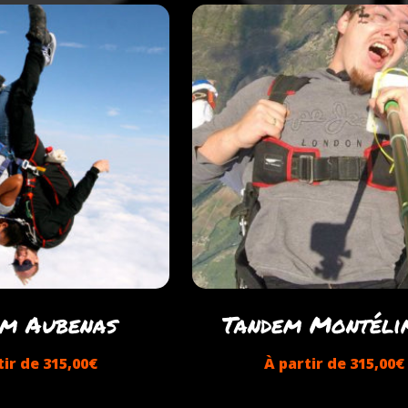
em Aubenas
Tandem Montéli
tir de
315,00
€
À partir de
315,00
€